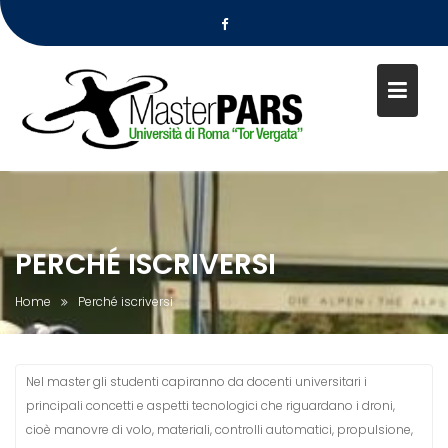
S
k
i
p
t
o
c
o
n
PERCHÉ ISCRIVERSI
t
e
Home
Perché iscriversi
n
t
Nel master gli studenti capiranno da docenti universitari i
principali concetti e aspetti tecnologici che riguardano i droni,
cioè manovre di volo, materiali, controlli automatici, propulsione,