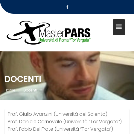
S
k
i
p
t
o
c
o
n
DOCENTI
t
e
Home
Docenti
n
t
Prof. Giulio Avanzini (Università del Salento)
Prof. Daniele Carnevale (Università “Tor Vergata”)
Prof. Fabio Del Frate (Università “Tor Vergata”)